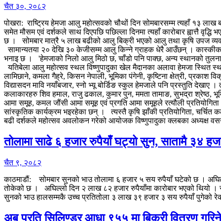
चैत ३०, २०८२
पोखरा: राष्ट्रिय हेमजा आलु महोत्सवको चौथों दिन सोमबारसम्म त्यहाँ १३ लाख
समेत मौसम एवं दर्शकले साथ दिएपछि पछिल्ला दिनमा त्यहाँ कारोबार ह्वात्तै वृ
छ । सोमबार मात्रै ५ लाख बढीको आलु बिक्री भएको आलु तथा कृषि उपज व्यवस्
सामान्यतया २० देखि ३० केजीसम्म आलु किन्ने ग्राहक धेरै आउँछन् । कास्कीक
भनाइ छ । 'हेमजाको निलो आलु मिठो छ, चाँडो पनि पाक्छ, अन्य स्थानको तुलना
यतिबेला आलु महोत्सव स्थल विष्णुपादुका खेल मैदानका अलावा हेमजा स्थित स
लामिछाने, कमला गैह्रे, किसन नेपाली, भूमिका पंगेनी, कृष्टिना क्षेत्री, प्रकाश 
विद्यासदन मावि नयाँबजार, स्नो भ्यू बोर्डिङ स्कुल हेमजाले पनि प्रस्तुति देखाए । 
कलाकारहरु शिव हमाल, राजु ढकाल, कुमार पुन, ममता तामाङ, सुभद्रा श्रेष्ठ, 
आमा समूह, कमल जौंसी आमा समूह एवं प्रगति आमा समूहले रत्यौली प्रतियोगिता अन
सांस्कृतिक कार्यक्रम भइरहेका छन् । त्यस्तै कृषि झाँकी प्रतियोगिता, चर्च
बढी दर्शकले महोत्सव अवलोकन गरेको आयोजक विष्णुपादुका क्लबका अध्यक्ष वसन्
तोलामा साढे ६ हजार रुपैयाँ घट्यो सुन, सातामै ३४ हज
चैत ९, २०८२
काठमाडौं: सोमबार सुनको भाउ तोलामा ६ हजार ५ सय रुपैयाँ घटेको छ । अघिल्
तोकेको छ । अघिल्लो दिन २ लाख ८२ हजार रुपैयाँमा कारोबार भएको थियो । 
सुनको भाउ हालसम्मकै उच्च प्रतितोला ३ लाख ३९ हजार ३ सय रुपैयाँ पुगेको रे
अब प्रति सिलिण्डर आधा ९५५ मा बिक्री वितरण गरिन