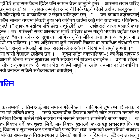
ेकाहीँ धेरै टाढासम्म पैदल हिँडेर पनि सामान बेच्न जानुपर्ने हुन्छ । आरनमा तयार 
ो अनुभव रहेको छ । ग्राहक कम हुँदा आम्दानी निकै घट्ने गरेको उहाँ बताउनुहुन्छ । 
को चुलो बलिरहेको छ, बालबालिका र जहान पालिएका छन् ।” यस काममा शङ्करलाई उ
तिपय ठाउँमा सामान नगदमा बिक्री हुन्छ भने कतिपय ठाउँमा अझै पनि साटासाट ९विन
जानुपर्छ ।” लुहार दम्पतीका पाँच छोरा र दुई छोरी छन् । उहाँहरूले आरन चलाएरै कम
ुन्छ । तर, पछिल्लो समय आरनबाट मात्रै परिवार धान्न गाह्रो भएपछि उहाँका ए
हाँ भन्नुहुन्छ, “सरकारले आरन सुधारका लागि आधुनिक मेसिन तथा उपकरण अनुदानमा
स्पर्धा गर्न सकिन्छ ।” तर अहिलेसम्म कुनै सरकारी निकाय वा सम्बन्धित संस्थाले 
नुभयो, “हाम्रो सीपलाई जोगाउन सरकारले सहयोग गरिदियो भने राम्रो हुन्थ्यो ।”
 काममा चासो देखाउन छाडेका छन् । शुक्लाफाँटा नगरपालिका–८ का वडा सदस्य 
आगामी दिनमा आरन सुधारका लागि सहयोग गर्ने योजना बनाइनेछ । “वडामा रहेका धे
सीप र श्रममा आधारित आरन पेसा अहिले आधुनिक उद्योग र बजार प्रतिस्पर्धाबी
ाई बलियो बनाउन सकिने सरोकारवाला बताउँछन् ।
तालिम
रसम्बन्धी तालिम आईतबार सम्पन्न गरेको छ । तालिमको शुभारम्भ गर्दै संघका संस्
सिल गर्न सकिने बताए । उनले व्यवसायीक जिवनमा कसैले खोट लगाउन नसक्ने स्वभिम
दा भोलीका दिनमा कसैले पनि सहयोग गर्न नसक्ने अवस्था आउनेतर्फ सजग गराए । का
विवरण भर्ने, कर चुक्ता लिने, आय विवरण बुझाउने, करसम्बद्ध झन्झटहरु मिसम्या
 विकास र सुशासन कर प्रणालीको पारदर्शिता तथा जनताको करप्रतिको सकारात्मक 
ोगेका समस्याहरु निराकरणका तालिमको आयोजना गरिएको बताउँदै कर डराउनुपर्ने 