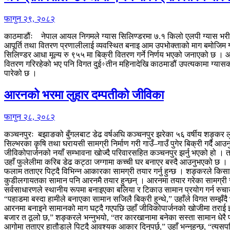
फागुन २९, २०८२
काठमाडौंः नेपाल आयल निगमले ग्यास सिलिण्डरमा ७.१ किलो एलपी ग्यास भरी प्र
आपूर्ति तथा वितरण प्रणालीलाई व्यवस्थित बनाइ आम उपभोक्ताको माग बमोजिम ग्
सिलिण्डर आधा मूल्य रु ९५५ मा बिक्री वितरण गर्ने निर्णय भएको जनाएको छ 
वितरण गरिरहेको भए पनि विगत दुई÷तीन महिनादेखि काठमाडौं उपत्यकामा ग्यासको मा
पारेको छ ।
आरनको भरमा लुहार दम्पतीको जीविका
फागुन २८, २०८२
कञ्चनपुरः बझाङको बुँगलबाट डेढ वर्षअघि कञ्चनपुर झरेका ५६ वर्षीय शङ्कर 
सिल्भरका कृषि तथा घरायसी सामग्री निर्माण गरी गाउँ–गाउँ पुगेर बिक्री गर
जीविकोपार्जनको नयाँ सम्भावना खोज्दै परिवारसहित कञ्चनपुर झर्नु भएको हो । तर
उहाँ फुलेलीमा करिब डेढ कट्ठा जग्गामा कच्ची घर बनाएर बस्दै आउनुभएको छ
फलाम तताएर पिट्दै विभिन्न आकारका सामग्री तयार गर्नु हुन्छ । शङ्करले किसा
कुडीलगायतका सामान पनि आरनमै तयार हुन्छन् । आरनमा तयार गरेका सामग्री स्
सर्वसाधारणले स्थानीय रूपमा बनाइएका बलिया र टिकाउ सामान प्रयोग गर्न रु
“पहाडमा बस्दा हामीले बनाएका सामान सजिलै बिक्री हुन्थे,” उहाँले विगत सम्झँ
आरनमा बनाइने सामानको माग घट्दै गएपछि उहाँ जीविकोपार्जनको खोजीमा तराई झर्
बजार त ठूलो छ,” शङ्करले भन्नुभयो, “तर कारखानामा बनेका सस्ता सामान धेरै 
आगोमा तताएर हातौडाले पिट्दै आवश्यक आकार दिनुपर्छ,” उहाँ भन्नुहुन्छ, “त्य