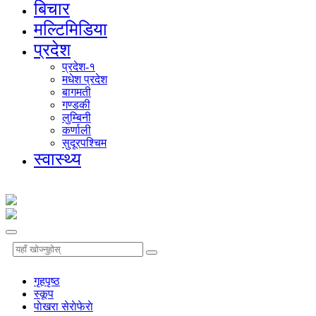
बिचार
मल्टिमिडिया
प्रदेश
प्रदेश-१
मधेश प्रदेश
बागमती
गण्डकी
लुम्बिनी
कर्णाली
सुदूरपश्चिम
स्वास्थ्य
गृहपृष्‍ठ
स्कूप
पाेखरा सेराेफेराे