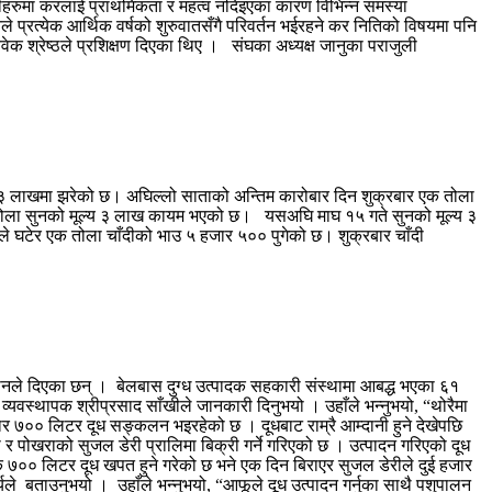
यवसायीहरुमा करलाई प्राथमिकता र महत्व नदिइएका कारण विभिन्न समस्या
 प्रत्येक आर्थिक वर्षको शुरुवातसँगै परिवर्तन भईरहने कर नितिको विषयमा पनि
ेक श्रेष्ठले प्रशिक्षण दिएका थिए । संघका अध्यक्ष जानुका पराजुली
 ३ लाखमा झरेको छ। अघिल्लो साताको अन्तिम कारोबार दिन शुक्रबार एक तोला
 तोला सुनको मूल्य ३ लाख कायम भएको छ। यसअघि माघ १५ गते सुनको मूल्य ३
 घटेर एक तोला चाँदीको भाउ ५ हजार ५०० पुगेको छ। शुक्रबार चाँदी
ानले दिएका छन् । बेलबास दुग्ध उत्पादक सहकारी संस्थामा आबद्ध भएका ६१
ा व्यवस्थापक श्रीप्रसाद साँखीले जानकारी दिनुभयो । उहाँले भन्नुभयो, “थोरैमा
 ७०० लिटर दूध सङ्कलन भइरहेको छ । दूधबाट राम्रै आम्दानी हुने देखेपछि
 र पोखराको सुजल डेरी प्रालिमा बिक्री गर्ने गरिएको छ । उत्पादन गरिएको दूध
७०० लिटर दूध खपत हुने गरेको छ भने एक दिन बिराएर सुजल डेरीले दुई हजार
ले बताउनुभयो । उहाँले भन्नुभयो, “आफूले दूध उत्पादन गर्नुका साथै पशुपालन