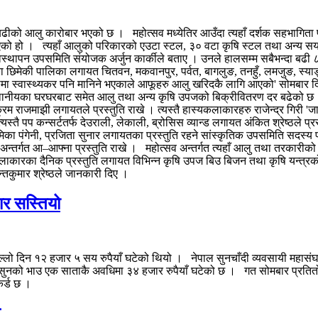
 बढीको आलु कारोबार भएको छ । महोत्सव मध्येतिर आउँदा त्यहाँ दर्शक सहभागिता
द्धि भएको हो । त्यहाँ आलुको परिकारको एउटा स्टल, ३० वटा कृषि स्टल तथा अन्य 
थापन उपसमिति संयोजक अर्जुन कार्कीले बताए । उनले हालसम्म सबैभन्दा बढी ८
ा छिमेकी पालिका लगायत चितवन, मकवानपुर, पर्वत, बागलुङ, तनहुँ, लमजुङ, स्या
मा स्वास्थ्यकर पनि मानिने भएकाले आफूहरु आलु खरिदकै लागि आएको' सोमबार दिउ
्थानीयका घरघरबाट समेत आलु तथा अन्य कृषि उपजको बिक्रीवितरण दर बढेको छ । 
विक्रम राजमाझी लगायतले प्रस्तुति राखे । त्यस्तै हास्यकलाकारहरु राजेन्द्र गिरी 'ज
त्यस्तै पप कन्सर्टतर्फ देउराली, लेकाली, ब्रोसिस व्यान्ड लगायत अंकित श्रेष्ठले प्
भूमिका पंगेनी, प्रजिता सुनार लगायतका प्रस्तुति रहने सांस्कृतिक उपसमिति सदस
्तर्गत आ–आफ्ना प्रस्तुति राखे । महोत्सव अन्तर्गत त्यहाँ आलु तथा तरकारीको प
ित कलाकारका दैनिक प्रस्तुति लगायत विभिन्न कृषि उपज बिउ बिजन तथा कृषि यन्
तकुमार श्रेष्ठले जानकारी दिए ।
ार सस्तियो
लो दिन १२ हजार ५ सय रुपैयाँ घटेको थियो । नेपाल सुनचाँदी व्यवसायी महासं
सुनको भाउ एक साताकै अवधिमा ३४ हजार रुपैयाँ घटेको छ । गत सोमबार प्रतित
कर्ड छ ।
े