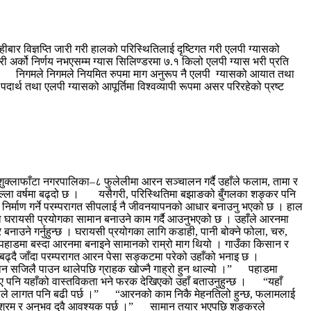
ार विज्ञप्ति जारी गरी हालको परिस्थितिलाई दृष्टिगत गरी एलपी ग्यासको
 अर्को निर्णय नभएसम्म ग्यास सिलिण्डरमा ७.१ किलो एलपी ग्यास भरी प्रति
ो छ । निगमले निगमले नियमित रुपमा माग अनुरूप नै एलपी ग्यासको आयात तथा
दार्थ तथा एलपी ग्यासको आपूर्तिमा विश्वव्यापी रूपमा असर परिरहेको प्रष्ट
क्लाफाँटा नगरपालिका–८ फुलेलीमा आरन सञ्चालन गर्दै उहाँले फलाम, तामा र
पछिल्ला वर्षमा बढ्दो छ । यसैगरी, परिस्थितिमा बझाङको बुँगलका शङ्कर पनि
ग्री निर्माण गर्ने परम्परागत सीपलाई नै जीवनयापनको आधार बनाउनु भएको छ । हाल
 घरायसी प्रयोगका सामान बनाउने काम गर्दै आउनुभएको छ । उहाँले आरनमा
नाउने गर्नुहुन्छ । घरायसी प्रयोगका लागि कडाही, पानी बोक्ने फोला, चरु,
 पहाडमा बस्दा आरनमा बनाइने सामानको राम्रो माग थियो । गाउँका किसान र
न बढ्दै जाँदा परम्परागत आरन पेसा सङ्कटमा परेको उहाँको भनाइ छ ।
 सामान सजिलै पाउन थालेपछि ग्राहक खोज्नै गाह्रो हुन थाल्यो ।” पहाडमा
ा भए पनि यहाँको वास्तविकता भने फरक देखिएको उहाँ बताउनुहुन्छ । “यहाँ
, त्यसैले लागत पनि बढी पर्छ ।” “आरनको काम निकै मेहनतिलो हुन्छ, फलामलाई
ारीरिक श्रम र अनुभव दुवै आवश्यक पर्छ ।” सामान तयार भएपछि शङ्करले