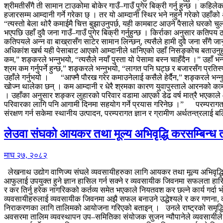
श्रीमतीसँगै ती सामान टाउकोमा बोकेर गाउँ–गाउँ पुगेर बिक्री गर्नु हुन्छ । कहिल
हजारसम्म आम्दानी गर्ने गरेका छ् । तर यो आम्दानी स्थिर भने नहुने गरेको उहाँक
“त्यस्तो बेला थोरै कमाईमै चित्त बुझाउनुपर्छ, यही कामबाट आउने पैसाले घर
भएपछि उहाँ दुवै जना गाउँ–गाउँ पुगेर बिक्री गर्नुहुन्छ । किर्राका अनुसार क
कतिपयले अन्न वा बाख्रासँग साटेर सामान लिन्छन्, त्यसैले हामी दुवै जना सँगै 
अधिकांश खर्च यही पेसाबाट आएको आम्दानीले धानिएको उहाँ निसङ्कोच बताउनुह
कम,” शङ्करले भन्नुभयो, “त्यसैले नयाँ पुस्ता यो पेसामा बस्न चाहँदैन ।” उ
श्रम कम गर्नुपर्ने हुन्छ,” शङ्करले भन्नुभयो, “लागत पनि घट्छ र बजारसँग प्रति
उहाँले गर्नुभयो । “आफ्नै पौरख गरेर कमाउनेलाई कसैले हेर्दैन,” शङ्करले भन्
खोज्न थालेका छन् । कम आम्दानी र धेरै श्रमका कारण युवापुस्ताले आरनको
। उहाँका अनुसार शङ्कर लुहारको परिवार वडामा आएको डेढ वर्ष मात्रै भएकाले 
परिवारका लागि पनि आगामी दिनमा सहयोग गर्ने प्रयास गरिनेछ ।” परम्परागत 
संरक्षण गर्न सकेमा स्थानीय उत्पादन, परम्परागत ज्ञान र ग्रामीण अर्थतन्त्रल
लेउवा संघको आयकर तथा मूल्य अभिवृद्धि करसम्बिन्ध 
माघ २७, २०८२
लेखनाथ उद्योग वाणिज्य संघले व्यवसायीहरुका लागि आयकर तथा मूल्य अभिवृद्धि क
आफुलाई उपयुक्त हुने ज्ञान हासिल गर्न सक्ने र व्यवसायीक जिवनमा सफलता हा
र कर तिर्नु हरेक नागरिकको कर्तव्य समेत भएकाले नियतवश कर छल्ने कार्य गर्
व्यवसायीहरुलाई व्यवसायीक जिवनमा अझै सफल बनाउने उद्धेश्यले र कर गणना, कर 
निराकरणका लागि तालिमको आयोजना गरिएको बताइन् । उनले राष्ट्रको समृद्धि,
अवसरमा तालिम व्यवस्थापन उप–समितिका संयोजक सुजन न्यौपानेले व्यवसायीले भ