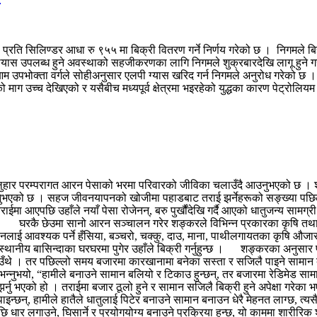
ति सिलिण्डर आधा रु ९५५ मा बिक्री वितरण गर्ने निर्णय गरेको छ । निगमले बिहीब
यास उपलब्ध हुने अवस्थाको सहजीकरणका लागि निगमले शुक्रबारदेखि लागू हुने गरी
। आम उपभोक्ता वर्गले सोहीअनुसार एलपी ग्यास खरिद गर्न निगमले अनुरोध गरेक
ग उच्च देखिएको र यसैबीच मध्यपूर्व क्षेत्रमा भइरहेको युद्धका कारण पेट्रोलियम प
लुहार परम्परागत आरन पेसाको भरमा परिवारको जीविका चलाउँदै आउनुभएको छ । शु
्दै आउनुभएको छ । सहज जीवनयापनको खोजीमा पहाडबाट तराई झर्नेहरूको सङ्ख्या 
ाईमा आएपछि उहाँले नयाँ पेसा रोजेनन्, बरु पुर्खौंदेखि गर्दै आएको धातुजन्य साम
 । घरकै छेउमा सानो आरन सञ्चालन गरेर शङ्करले विभिन्न प्रकारका कृषि तथा
नलाई आवश्यक पर्ने हँसिया, बञ्चरो, चक्कु, दाउ, माना, पाथीलगायतका कृषि औजार ब
थानीय बासिन्दाका घरघरमा पुगेर उहाँले बिक्री गर्नुहुन्छ । शङ्करका अनुसार
चाउँथे । तर पछिल्लो समय बजारमा कारखानामा बनेका सस्ता र सजिलै पाइने सामा
दै भन्नुभयो, “हामीले बनाउने सामान बलियो र टिकाउ हुन्छन्, तर बजारमा रेडिमेड
नु भएको हो । तराईमा बजार ठूलो हुने र सामान सजिलै बिक्री हुने अपेक्षा गरेक
पाइन्छन्, हामीले हातैले धातुलाई पिटेर बनाउने सामान बनाउन धेरै मेहनत लाग्छ
सपछि धार लगाउने, घिसार्ने र प्रयोगयोग्य बनाउने प्रक्रिया हुन्छ, यो काममा श