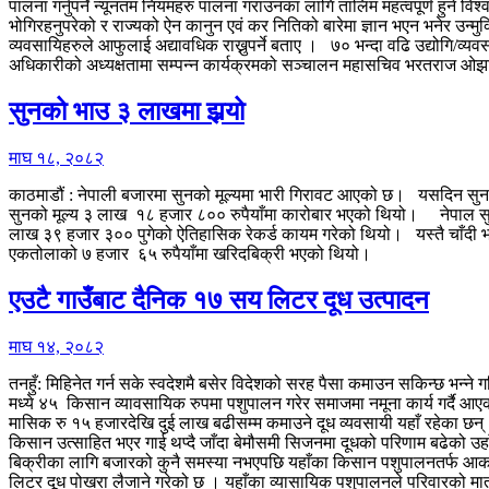
पालना गर्नुपर्ने न्यूनतम नियमहरु पालना गराउनका लागि तालिम महत्वपूर्ण हुने व
भोगिरहनुपरेको र राज्यको ऐन कानुन एवं कर नितिको बारेमा ज्ञान भएन भनेर उन्
व्यवसायिहरुले आफुलाई अद्यावधिक राख्नुपर्ने बताए । ७० भन्दा वढि उद्योगि/व
अधिकारीको अध्यक्षतामा सम्पन्न कार्यक्रमको सञ्चालन महासचिव भरतराज ओझ
सुनको भाउ ३ लाखमा झर्‍यो
माघ १८, २०८२
काठमाडौं : नेपाली बजारमा सुनको मूल्यमा भारी गिरावट आएको छ। यसदिन सुन 
सुनको मूल्य ३ लाख १८ हजार ८०० रुपैयाँमा कारोबार भएको थियो। नेपाल सु
लाख ३९ हजार ३०० पुगेको ऐतिहासिक रेकर्ड कायम गरेको थियो। यस्तै चाँदी भ
एकतोलाको ७ हजार ६५ रुपैयाँमा खरिदबिक्री भएको थियो।
एउटै गाउँबाट दैनिक १७ सय लिटर दूध उत्पादन
माघ १४, २०८२
तनहुँ: मिहिनेत गर्न सके स्वदेशमै बसेर विदेशको सरह पैसा कमाउन सकिन्छ भन
मध्ये ४५ किसान व्यावसायिक रुपमा पशुपालन गरेर समाजमा नमूना कार्य गर्दै आएका ह
मासिक रु १५ हजारदेखि दुई लाख बढीसम्म कमाउने दूध व्यवसायी यहाँ रहेका छ
किसान उत्साहित भएर गाई थप्दै जाँदा बेमौसमी सिजनमा दूधको परिणाम बढेको उहाँ
बिक्रीका लागि बजारको कुनै समस्या नभएपछि यहाँका किसान पशुपालनतर्फ आकर्
लिटर दूध पोखरा लैजाने गरेको छ । यहाँका व्यासायिक पशुपालनले परिवारको मात्