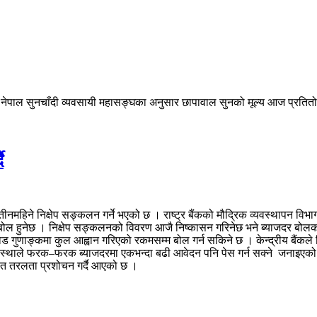
नेपाल सुनचाँदी व्यवसायी महासङ्घका अनुसार छापावाल सुनको मूल्य आज प्रतितोल
ै
रको तीनमहिने निक्षेप सङ्कलन गर्ने भएको छ । राष्ट्र बैंकको मौद्रिक व्यवस्थाप
हुनेछ । निक्षेप सङ्कलनको विवरण आजै निष्कासन गरिनेछ भने ब्याजदर बोलकबोल 
ड गुणाङ्कमा कुल आह्वान गरिएको रकमसम्म बोल गर्न सकिने छ । केन्द्रीय बैंकले 
टै संस्थाले फरक–फरक ब्याजदरमा एकभन्दा बढी आवेदन पनि पेस गर्न सक्ने जनाइएको
त तरलता प्रशोचन गर्दै आएको छ ।