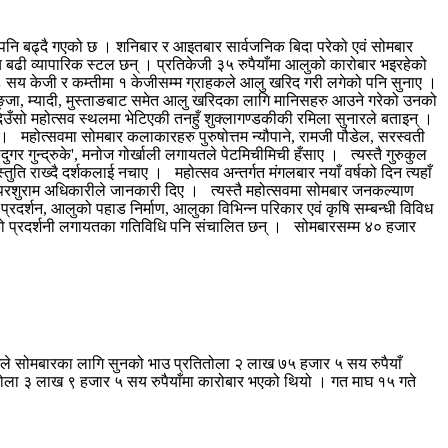
 पनि बढ्दै गएको छ । शनिबार र आइतबार सार्वजनिक बिदा परेको एवं सोमबार
सय बढी व्यापारिक स्टल छन् । प्रतिकेजी ३५ रुपैयाँमा आलुको कारोबार भइरहेको
 सय केजी र कम्तीमा १ केजीसम्म ग्राहकले आलु खरिद गरी लगेको पनि सुनाए ।
ङ्जा, म्यादी, मुस्ताङबाट समेत आलु खरिदका लागि मानिसहरु आउने गरेको उनको
ँसो महोत्सव स्थलमा भेटिएकी तनहुँ शुक्लागण्डकीकी रमिला सुनारले बताइन् ।
महोत्सवमा सोमबार कलाकारहरु पुरुषोत्तम न्यौपाने, रामजी पौडेल, सरस्वती
ादुगर गुन्द्रुके', मनोज गोर्खाली लगायतले पेटमिचीमिची हँसाए । त्यस्तै गुरुकुल
रस्तुति राख्दै दर्शकलाई नचाए । महोत्सव अन्तर्गत मंगलबार नयाँ वर्षको दिन त्यहाँ
्य परशुराम अधिकारीले जानकारी दिए । त्यस्तै महोत्सवमा सोमबार जनकल्याण
्रदर्शन, आलुको पहाड निर्माण, आलुका विभिन्न परिकार एवं कृषि सम्बन्धी विविध
त्रको प्रदर्शनी लगायतका गतिविधि पनि संचालित छन् । सोमबारसम्म ४० हजार
घले सोमबारका लागि सुनको भाउ प्रतितोला २ लाख ७५ हजार ५ सय रुपैयाँ
ोला ३ लाख ९ हजार ५ सय रुपैयाँमा कारोबार भएको थियो । गत माघ १५ गते