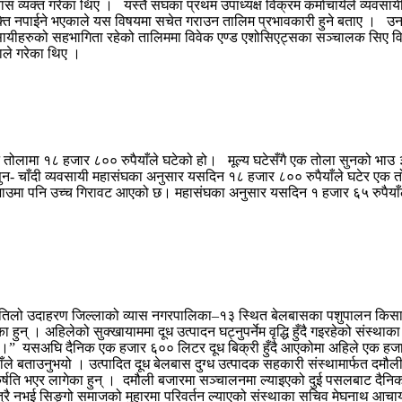
िश्वास व्यक्त गरेका थिए । यस्तै संघका प्रथम उपाध्यक्ष विक्रम कर्माचार्यले व्
मुक्ति नपाईने भएकाले यस विषयमा सचेत गराउन तालिम प्रभावकारी हुने बताए । उनले
्यवसायीहरुको सहभागिता रहेको तालिममा विवेक एण्ड एशोसिएट्सका सञ्चालक सिए विव
ाले गरेका थिए ।
तोलामा १८ हजार ८०० रुपैयाँले घटेको हो। मूल्य घटेसँगै एक तोला सुनको भाउ
न- चाँदी व्यवसायी महासंघका अनुसार यसदिन १८ हजार ८०० रुपैयाँले घटेर एक
ाउमा पनि उच्च गिरावट आएको छ। महासंघका अनुसार यसदिन १ हजार ६५ रुपैयाँले
्ने गतिलो उदाहरण जिल्लाको व्यास नगरपालिका–१३ स्थित बेलबासका पशुपालन किस
ुन् । अहिलेको सुक्खायाममा दूध उत्पादन घट्नुपर्नेम वृद्धि हुँदै गइरहेको संस्थाक
न् ।” यसअघि दैनिक एक हजार ६०० लिटर दूध बिक्री हुँदै आएकोमा अहिले एक हजार
ले बताउनुभयो । उत्पादित दूध बेलबास दुग्ध उत्पादक सहकारी संस्थामार्फत दमौली
षति भएर लागेका हुन् । दमौली बजारमा सञ्चालनमा ल्याइएको दुई पसलबाट दैनिक 
रै नभई सिङ्गो समाजको मुहारमा परिवर्तन ल्याएको संस्थाका सचिव मेघनाथ आचार्य