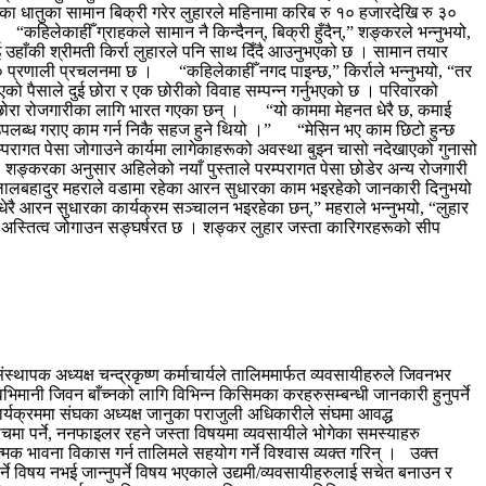
पारिएका धातुका सामान बिक्री गरेर लुहारले महिनामा करिब रु १० हजारदेखि रु ३०
“कहिलेकाहीँ ग्राहकले सामान नै किन्दैनन्, बिक्री हुँदैन्,” शङ्करले भन्नुभयो,
हाँकी श्रीमती किर्रा लुहारले पनि साथ दिँदै आउनुभएको छ । सामान तयार
िमय० प्रणाली प्रचलनमा छ । “कहिलेकाहीँ नगद पाइन्छ,” किर्राले भन्नुभयो, “तर
ाएको पैसाले दुई छोरा र एक छोरीको विवाह सम्पन्न गर्नुभएको छ । परिवारको
क छोरा रोजगारीका लागि भारत गएका छन् । “यो काममा मेहनत धेरै छ, कमाई
 उपलब्ध गराए काम गर्न निकै सहज हुने थियो ।” “मेसिन भए काम छिटो हुन्छ
परम्परागत पेसा जोगाउने कार्यमा लागेकाहरूको अवस्था बुझ्न चासो नदेखाएको गुनासो
 शङ्करका अनुसार अहिलेको नयाँ पुस्ताले परम्परागत पेसा छोडेर अन्य रोजगारी
लालबहादुर महराले वडामा रहेका आरन सुधारका काम भइरहेको जानकारी दिनुभयो
रै आरन सुधारका कार्यक्रम सञ्चालन भइरहेका छन्,” महराले भन्नुभयो, “लुहार
च अस्तित्व जोगाउन सङ्घर्षरत छ । शङ्कर लुहार जस्ता कारिगरहरूको सीप
थापक अध्यक्ष चन्द्रकृष्ण कर्माचार्यले तालिममार्फत व्यवसायीहरुले जिवनभर
ानी जिवन बाँच्नको लागि विभिन्न किसिमका करहरुसम्बन्धी जानकारी हुनुपर्ने
र्यक्रममा संघका अध्यक्ष जानुका पराजुली अधिकारीले संघमा आवद्ध
चमा पर्ने, ननफाइलर रहने जस्ता विषयमा व्यवसायीले भोगेका समस्याहरु
भावना विकास गर्न तालिमले सहयोग गर्ने विश्वास व्यक्त गरिन् । उक्त
विषय नभई जान्नुपर्ने विषय भएकाले उद्यमी/व्यवसायीहरुलाई सचेत बनाउन र