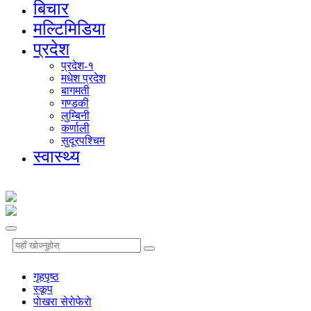
बिचार
मल्टिमिडिया
प्रदेश
प्रदेश-१
मधेश प्रदेश
बागमती
गण्डकी
लुम्बिनी
कर्णाली
सुदूरपश्चिम
स्वास्थ्य
गृहपृष्‍ठ
स्कूप
पाेखरा सेराेफेराे