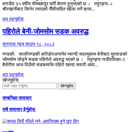
बगाउँदा ३५ वर्षीय भीमबहादुर घर्ती बेपत्ता हुनुभएको छ । रघुगङ्गा–८
चौरखानीबाट किनेर ल्याएको भैँसीसहित खोला तर्ने क्रम...
थप पढ्नुहोस्
पहिरोले बेनी-जोमसोम सडक अवरुद्ध
सुनगाभा न्यूज
साउन १८, २०८३
गण्डकी: कालीगण्डकी करिडोरअन्तर्गत म्याग्दी सदरमुकाम बेनीबाट मुस्ताङको
जोमसोम जोड्ने सडक पहिरोले अवरुद्ध भएको छ । रघुगङ्गा गाउँपालिका-२
बैसेरीमा आज दिउँसो सडकमाथि पहिरो खस्दा सवारी आवा...
थप पढ्नुहोस्
खोज्नुहोस्
खोज्नुहोस्
सम्बन्धित समाचार
सबै समाचार हेर्नुहोस्