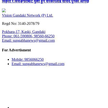
विकृति र विसङ्गतिबाट मुक्त हुन सरकारलाई सांसद पुनको आग्रह
Vision Gandaki Network (P) Ltd.
Regd No: 3140-2078/79
Pokhara-17, Kaski, Gandaki
Phone: 061-590806, 98560-66250
Email:
sungabhanews@gmail.com
For Advertisment
Mobile: 9856066250
Email:
sungabhanews@gmail.com
Our Team
अध्यक्ष:
किसान सुनार
सम्पादक:
अर्जुन गाहा मगर (सुशान्त)
हाम्रो टीम