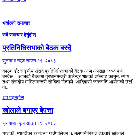
भर्खरको समाचार
सबै समाचार हेर्नुहोस्
प्रतिनिधिसभाको बैठक बस्दै
सुनगाभा न्यूज
साउन १९, २०८३
काठमाडौं: सङ्घीय संसद् प्रतिनिधिसभाको बैठक आज अपराह्न १ः०० बजे
बस्दैछ । आजको बैठकमा प्रधानमन्त्री वालेन्द्र शाहको तर्फबाट कानुन, न्याय
तथा संसदीय मामिलामन्त्री सोविता गौतमले ‘आदिवासी जनजाति आयोगको छैटौँ
वा...
थप पढ्नुहोस्
खोलाले बगाएर बेपत्ता
सुनगाभा न्यूज
साउन १९, २०८३
गण्डकी: म्याग्दीको रघुगङ्गा गाउँपालिका–६ मुलपानीस्थित एकतारे खोलाले