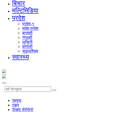
बिचार
मल्टिमिडिया
प्रदेश
प्रदेश-१
मधेश प्रदेश
बागमती
गण्डकी
लुम्बिनी
कर्णाली
सुदूरपश्चिम
स्वास्थ्य
गृहपृष्‍ठ
स्कूप
पाेखरा सेराेफेराे