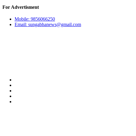
For Advertisment
Mobile: 9856066250
Email:
sungabhanews@gmail.com
Our Team
अध्यक्ष:
किसान सुनार
सम्पादक:
अर्जुन गाहा मगर (सुशान्त)
हाम्रो टीम
प्रयोगका सर्त
विज्ञापन
प्राइभेसी पोलिसी
सम्पर्क