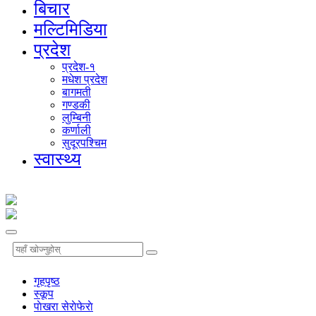
बिचार
मल्टिमिडिया
प्रदेश
प्रदेश-१
मधेश प्रदेश
बागमती
गण्डकी
लुम्बिनी
कर्णाली
सुदूरपश्चिम
स्वास्थ्य
गृहपृष्‍ठ
स्कूप
पाेखरा सेराेफेराे