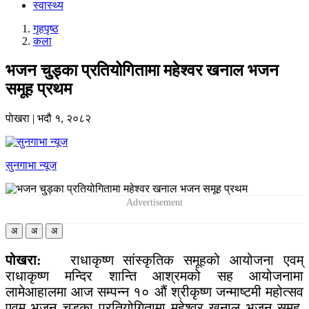
स्वास्थ्य
गृहपृष्‍ठ
कला
भजन चु्ड्का प्रतियोगितामा महेश्वर खनाल भजन
समूह प्रथम
पाेखरा
|
भदौ १, २०८२
सुनगाभा न्यूज
अ
अ
अ
पोखरा:
राधाकृष्ण सांस्कृतिक समूहको आयोजना एवम्
राधाकृष्ण मन्दिर शान्ति आश्रमको सह आयोजनामा
लामेआहालमा आज सम्पन्न १० औं श्रीकृष्ण जन्माष्टमी महोत्सव
एवम् भजन चुड्का प्रतियोगितामा महेश्वर खनाल भजन समूह,