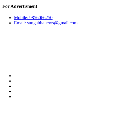
For Advertisment
Mobile: 9856066250
Email:
sungabhanews@gmail.com
Our Team
अध्यक्ष:
किसान सुनार
सम्पादक:
अर्जुन गाहा मगर (सुशान्त)
हाम्रो टीम
प्रयोगका सर्त
विज्ञापन
प्राइभेसी पोलिसी
सम्पर्क