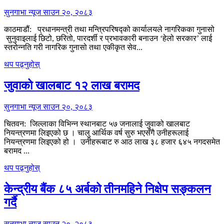
सुनगाभा न्यूज
साउन २०, २०८३
काठमाडौं: प्रधानमन्त्री तथा मन्त्रिपरिषद्को कार्यालयले नागरिकका गुनासो
सुनुवाइलाई छिटो, छरितो, पारदर्शी र प्रभावकारी बनाउन ‘हेलो सरकार’ लाई
स्तरोन्नति गरी नागरिक गुनासो तथा एकीकृत सेव...
थप पढ्नुहोस्
जुवाको खालबाट १२ लाख बरामद
सुनगाभा न्यूज
साउन २०, २०८३
चितवन: जिल्लाका विभिन्न स्थानबाट ५७ जनालाई जुवाको खालबाट
नियन्त्रणमा लिइएको छ । चालु आर्थिक वर्ष सुरु भएसँगै उनीहरूलाई
नियन्त्रणमा लिइएको हो । उनीहरूबाट रु आठ लाख ३८ हजार ६४५ नगदसमेत
बरामद ...
थप पढ्नुहोस्
केन्द्रीय बैंक ८५ अर्बको तीनमहिने निक्षेप सङ्कलन
गर्दै
सुनगाभा न्यूज
साउन २०, २०८३