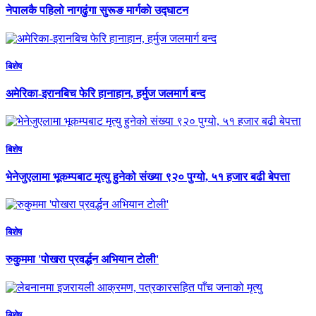
नेपालकै पहिलो नागढुंगा सुरूङ मार्गकाे उद्घाटन
बिशेष
अमेरिका-इरानबिच फेरि हानाहान, हर्मुज जलमार्ग बन्द
बिशेष
भेनेजुएलामा भूकम्पबाट मृत्यु हुनेको संख्या ९२० पुग्यो, ५१ हजार बढी बेपत्ता
बिशेष
रुकुममा 'पोखरा प्रवर्द्धन अभियान टाेली'
बिशेष