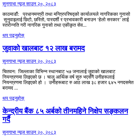
सुनगाभा न्यूज
साउन २०, २०८३
काठमाडौं: प्रधानमन्त्री तथा मन्त्रिपरिषद्को कार्यालयले नागरिकका गुनासो
सुनुवाइलाई छिटो, छरितो, पारदर्शी र प्रभावकारी बनाउन ‘हेलो सरकार’ लाई
स्तरोन्नति गरी नागरिक गुनासो तथा एकीकृत सेव...
थप पढ्नुहोस्
जुवाको खालबाट १२ लाख बरामद
सुनगाभा न्यूज
साउन २०, २०८३
चितवन: जिल्लाका विभिन्न स्थानबाट ५७ जनालाई जुवाको खालबाट
नियन्त्रणमा लिइएको छ । चालु आर्थिक वर्ष सुरु भएसँगै उनीहरूलाई
नियन्त्रणमा लिइएको हो । उनीहरूबाट रु आठ लाख ३८ हजार ६४५ नगदसमेत
बरामद ...
थप पढ्नुहोस्
केन्द्रीय बैंक ८५ अर्बको तीनमहिने निक्षेप सङ्कलन
गर्दै
सुनगाभा न्यूज
साउन २०, २०८३