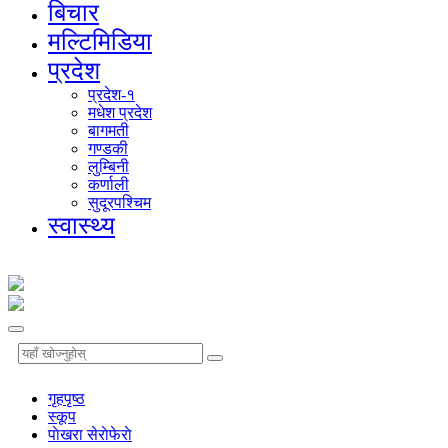
बिचार
मल्टिमिडिया
प्रदेश
प्रदेश-१
मधेश प्रदेश
बागमती
गण्डकी
लुम्बिनी
कर्णाली
सुदूरपश्चिम
स्वास्थ्य
गृहपृष्‍ठ
स्कूप
पाेखरा सेराेफेराे