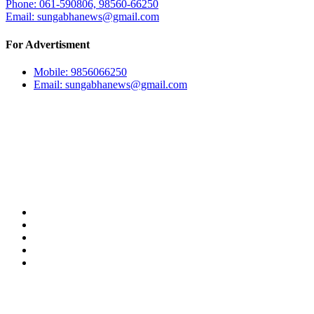
Phone: 061-590806, 98560-66250
Email:
sungabhanews@gmail.com
For Advertisment
Mobile: 9856066250
Email:
sungabhanews@gmail.com
Our Team
अध्यक्ष:
किसान सुनार
सम्पादक:
अर्जुन गाहा मगर (सुशान्त)
हाम्रो टीम
प्रयोगका सर्त
विज्ञापन
प्राइभेसी पोलिसी
सम्पर्क